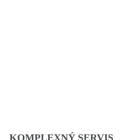
Vysnívaný domov
ponúka výstavbu pasívnych a
nízkoenergetických murovaných domov.
+421 905 382 285
KOMPLEXNÝ SERVIS