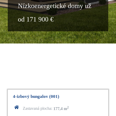
Nízkoenergetické domy už
od 171 900 €
4-izbový bungalov (001)
2
Zastavaná plocha:
177,4 m