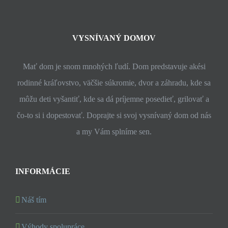
VYSNÍVANÝ DOMOV
Mať dom je snom mnohých ľudí. Dom predstavuje akési
rodinné kráľovstvo, väčšie súkromie, dvor a záhradu, kde sa
môžu deti vyšantiť, kde sa dá príjemne posedieť, grilovať a
čo-to si i dopestovať. Doprajte si svoj vysnívaný dom od nás
a my Vám splníme sen.
INFORMÁCIE
Náš tím
Výhody spolupráce