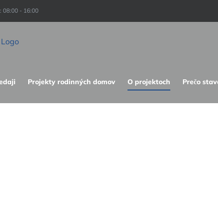
08:00 - 16:00
edaji
Projekty rodinných domov
O projektoch
Prečo stav
dinného domu