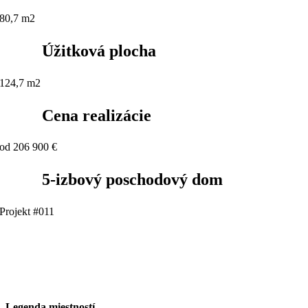
80,7 m2
Úžitková plocha
124,7 m2
Cena realizácie
od 206 900 €
5-izbový poschodový dom
Projekt #011
Legenda miestností