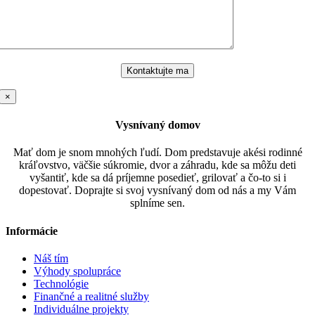
×
Vysnívaný domov
Mať dom je snom mnohých ľudí. Dom predstavuje akési rodinné
kráľovstvo, väčšie súkromie, dvor a záhradu, kde sa môžu deti
vyšantiť, kde sa dá príjemne posedieť, grilovať a čo-to si i
dopestovať. Doprajte si svoj vysnívaný dom od nás a my Vám
splníme sen.
Informácie
Náš tím
Výhody spolupráce
Technológie
Finančné a realitné služby
Individuálne projekty