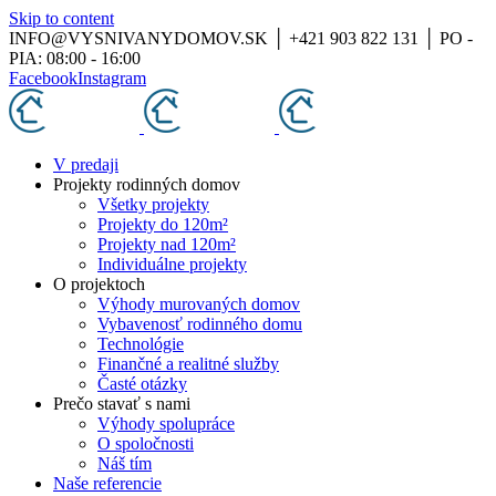
Skip to content
INFO@VYSNIVANYDOMOV.SK │ +421 903 822 131 │ PO -
PIA: 08:00 - 16:00
Facebook
Instagram
V predaji
Projekty rodinných domov
Všetky projekty
Projekty do 120m²
Projekty nad 120m²
Individuálne projekty
O projektoch
Výhody murovaných domov
Vybavenosť rodinného domu
Technológie
Finančné a realitné služby
Časté otázky
Prečo stavať s nami
Výhody spolupráce
O spoločnosti
Náš tím
Naše referencie