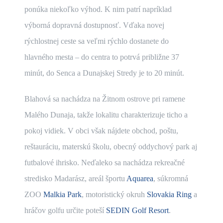
ponúka niekoľko výhod. K nim patrí napríklad
výborná dopravná dostupnosť. Vďaka novej
rýchlostnej ceste sa veľmi rýchlo dostanete do
hlavného mesta – do centra to potrvá približne 37
minút, do Senca a Dunajskej Stredy je to 20 minút.
Blahová sa nachádza na Žitnom ostrove pri ramene
Malého Dunaja, takže lokalitu charakterizuje ticho a
pokoj vidiek. V obci však nájdete obchod, poštu,
reštauráciu, materskú školu, obecný oddychový park aj
futbalové ihrisko. Neďaleko sa nachádza rekreačné
stredisko Madarász, areál športu
Aquarea
, súkromná
ZOO
Malkia Park
, motoristický okruh
Slovakia Ring
a
hráčov golfu určite poteší
SEDIN Golf Resort
.