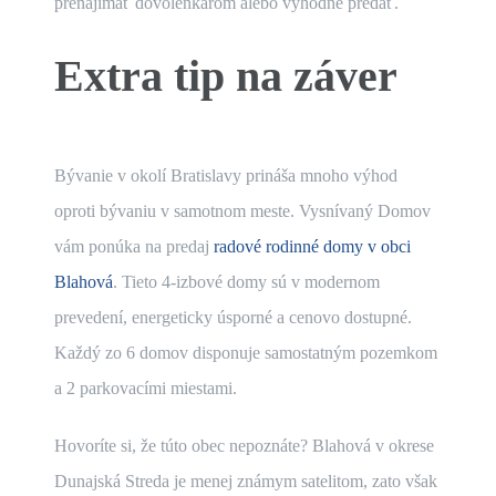
prenajímať dovolenkárom alebo výhodne predať.
Extra tip na záver
Bývanie v okolí Bratislavy prináša mnoho výhod
oproti bývaniu v samotnom meste. Vysnívaný Domov
vám ponúka na predaj
radové rodinné domy v obci
Blahová
. Tieto 4-izbové domy sú v modernom
prevedení, energeticky úsporné a cenovo dostupné.
Každý zo 6 domov disponuje samostatným pozemkom
a 2 parkovacími miestami.
Hovoríte si, že túto obec nepoznáte? Blahová v okrese
Dunajská Streda je menej známym satelitom, zato však